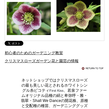
初心者のためのガーデニング教室
クリスマスローズガーデン花と園芸の情報
ネットショップではクリスマスローズ
の最も美しい花とされるホワイトシン
グル糸ピコティ
、若泉ファー
First Kiss
ムオリジナル品種の絹と卑弥呼・雅・
翡翠・Shall We Danceの開花株、原種
と交配種の種苗、ガーデニンググッズ