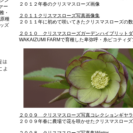
シン
２０１２年春のクリスマスローズ画像
ァー
雅・
２０１１クリスマスローズ写真画像集
、原種
２０１１年に初めて咲いてきたクリスマスローズの数
ッズ
２０１０ クリスマスローズガーデンハイブリットダ
WAKAIZUMI FARMで育種した卑弥呼・糸ピコテ
報は
によ
２００９ クリスマスローズ写真コレクションギヤラ
２００９年春に農場で花を咲かせたクリスマスローズ
２００８ クリスマスローズ写真集Winter