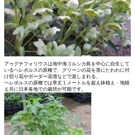
アゥグチフォリウスは地中海コルシカ島を中心に自生して
いるヘレボルスの原種で、グリーンの花を茎にたわわに付
け切り花やボーダー花壇などで楽しまれる。
ヘレボルスの原種では草丈１メートルを超え鉢植え・地植
え共に日本各地での栽培が可能です。