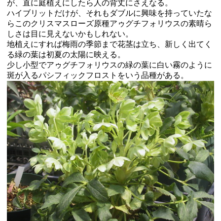
が、直に庭植えにしたら人の背丈にさえなる。
ハイブリットだけが、それもダブルに興味を持っていたな
らこのクリスマスローズ原種アゥグチフォリウスの素晴ら
しさは目に見えないかもしれない。
地植えにすれば梅雨の季節まで花茎は立ち、新しく出てく
る緑の葉は初夏の太陽に映える。
少し小型でアゥグチフォリウスの緑の葉に白い霧のように
斑が入るパシフィックフロストをいう品種がある。