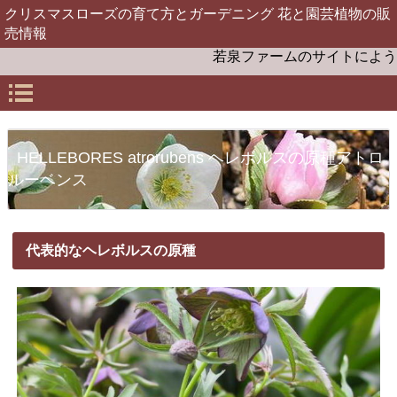
クリスマスローズの育て方とガーデニング 花と園芸植物の販
売情報
若泉ファームのサイトにようこそ
HELLEBORES atrorubens ヘレボルスの原種アトロ
ルーベンス
代表的なヘレボルスの原種