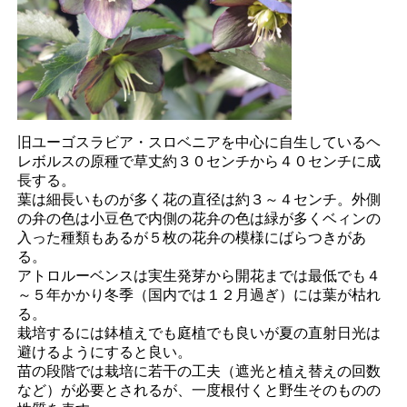
旧ユーゴスラビア・スロベニアを中心に自生しているヘ
レボルスの原種で草丈約３０センチから４０センチに成
長する。
葉は細長いものが多く花の直径は約３～４センチ。外側
の弁の色は小豆色で内側の花弁の色は緑が多くベィンの
入った種類もあるが５枚の花弁の模様にばらつきがあ
る。
アトロルーベンスは実生発芽から開花までは最低でも４
～５年かかり冬季（国内では１２月過ぎ）には葉が枯れ
る。
栽培するには鉢植えでも庭植でも良いが夏の直射日光は
避けるようにすると良い。
苗の段階では栽培に若干の工夫（遮光と植え替えの回数
など）が必要とされるが、一度根付くと野生そのものの