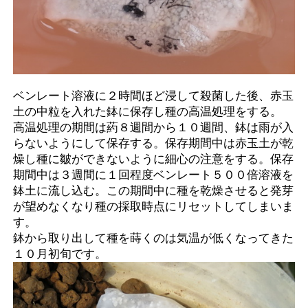
ベンレート溶液に２時間ほど浸して殺菌した後、赤玉
土の中粒を入れた鉢に保存し種の高温処理をする。
高温処理の期間は葯８週間から１０週間、鉢は雨が入
らないようにして保存する。保存期間中は赤玉土が乾
燥し種に皺ができないように細心の注意をする。保存
期間中は３週間に１回程度ベンレート５００倍溶液を
鉢土に流し込む。この期間中に種を乾燥させると発芽
が望めなくなり種の採取時点にリセットしてしまいま
す。
鉢から取り出して種を蒔くのは気温が低くなってきた
１０月初旬です。