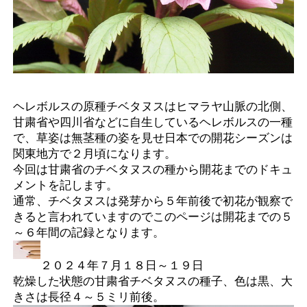
ヘレボルスの原種チベタヌスはヒマラヤ山脈の北側、
甘粛省や四川省などに自生しているヘレボルスの一種
で、草姿は無茎種の姿を見せ日本での開花シーズンは
関東地方で２月頃になります。
今回は甘粛省のチベタヌスの種から開花までのドキュ
メントを記します。
通常、チベタヌスは発芽から５年前後で初花が観察で
きると言われていますのでこのページは開花までの５
～６年間の記録となります。
２０２４年７月１８日～１９日
乾燥した状態の甘粛省チベタヌスの種子、色は黒、大
きさは長径４～５ミリ前後。