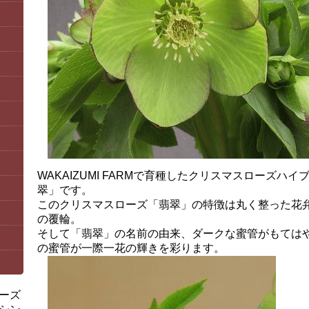
WAKAIZUMI FARMで育種したクリスマスローズハ
翠」です。
このクリスマスローズ「翡翠」の特徴は丸く整った花
の覆輪。
そして「翡翠」の名前の由来、ダークな蜜管がもては
の蜜管が一際一花の輝きを彩ります。
ーズ