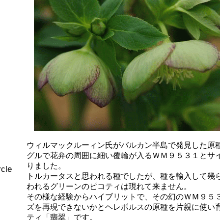
ウィルマックルーィン氏がバルカン半島で発見した原
グルで花弁の周囲に細い覆輪が入るＷＭ９５３１とサ
りました。
cle
トルカータスと思われる種でしたが、種を輸入して幾
われるグリーンのピコティは現れて来ません。
その様な経験からハイブリットで、その幻のＷＭ９５
ズを再現できないかとヘレボルスの原種を片親に使い
ティ「翡翠」です。