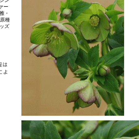
シン
ァー
雅・
、原種
ッズ
報は
によ