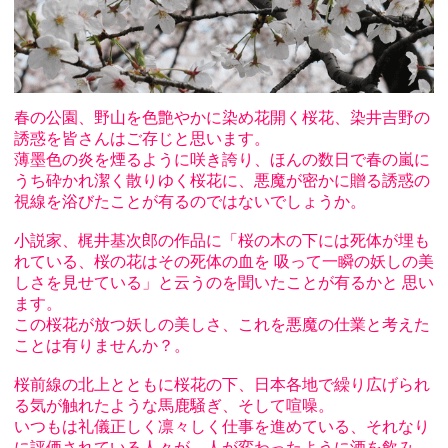
春の公園、野山を色艶やかに染め花開く桜花、染井吉野の
誘惑を皆さんはご存じと思います。
薄墨色の炎を煙るように咲き誇り、ほんの数日で春の嵐に
うち砕かれ潔く散りゆく桜花に、悪魔が密かに贈る誘惑の
視線を浴びたことが有るのではないでしょうか。
小説家、梶井基次郎の作品に「桜の木の下には死体が埋も
れている、桜の花はその死体の血を 吸って一瞬の妖しの美
しさを見せている」と云うのを聞いたことが有るかと 思い
ます。
この桜花が放つ妖しの美しさ、これを悪魔の仕業と考えた
ことは有りませんか？。
桜前線の北上とともに桜花の下、日本各地で繰り広げられ
る気が触れたような馬鹿騒ぎ、そして喧噪。
いつもは礼儀正しく凛々しく仕事を進めている、それなり
に評価されている人々が、人が変わったように酒を飲み、