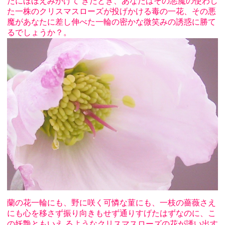
たにほほえみかけて きたとき、あなたはその悪魔の使わし
た一株のクリスマスローズが投げかける毒の一花、その悪
魔があなたに差し伸べた一輪の密かな微笑みの誘惑に勝て
るでしょうか？。
蘭の花一輪にも、野に咲く可憐な菫にも、一枝の薔薇さえ
にも心を移さず振り向きもせず通りすげたはずなのに、こ
の妖艶ともいえ るようなクリスマスローズの花が誘い出す