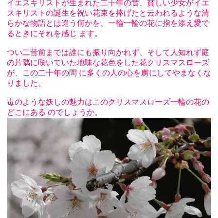
イエスキリストが生まれた二千年の昔、貧しい少女がイエ
スキリストの誕生を祝い花束を捧げたと云われるような清
らかな物語とは違う何かを、一輪一輪の花に指を添え愛で
るときにそれを感じ ます。
つい二昔前までは誰にも振り向かれず、そして人知れず庭
の片隅に咲いていた地味な花色をした花クリスマスローズ
が、この二十年の間 に多くの人の心を虜にしてやまなくな
りました。
毒のような妖しの魅力はこのクリスマスローズ一輪の花の
どこにある のでしょうか。