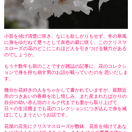
小首を傾げ清楚に咲き、なにも欲しがりもせず、冬の寒風
に身をゆだねて楚々として灰色の庭に咲く、このクリスマ
スローズの花のどこにこれほど人を引きつける魅力がある
のでしょうか。
もう十数年も前のことですが雑誌の記事に、花のコレクシ
ョンで身を持ち崩す男のお話が載っていたのを 思いだしま
す。
幾分か花好きの人をちゃかして書かれていますが、親類近
所のつきあいの香典を出し惜しみ、また産まれたばかりの
自分の幼い赤ん坊のミルク代までも妻から取り上げて、
日々の生活費までも花のコレクションにつぎ込んで身を滅
ぼしてしまうというお話です。
花屋の店先にクリスマスローズが数鉢、花首を傾けてあな