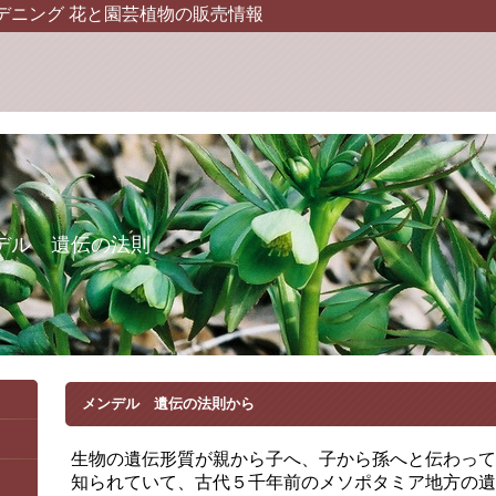
デニング 花と園芸植物の販売情報
デル 遺伝の法則
メンデル 遺伝の法則から
生物の遺伝形質が親から子へ、子から孫へと伝わって
知られていて、古代５千年前のメソポタミア地方の遺