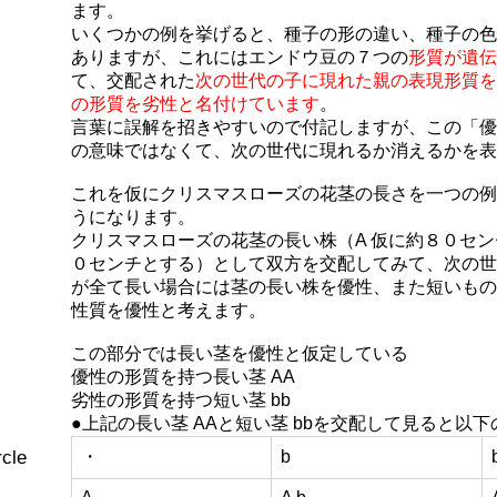
ます。
いくつかの例を挙げると、種子の形の違い、種子の色
ありますが、これにはエンドウ豆の７つの
形質が遺伝
て、交配された
次の世代の子に現れた親の表現形質を
の形質を劣性と名付けています
。
言葉に誤解を招きやすいので付記しますが、この「優
の意味ではなくて、次の世代に現れるか消えるかを表
これを仮にクリスマスローズの花茎の長さを一つの例
うになります。
クリスマスローズの花茎の長い株（A 仮に約８０セン
０センチとする）として双方を交配してみて、次の世
が全て長い場合には茎の長い株を優性、また短いもの
性質を優性と考えます。
この部分では長い茎を優性と仮定している
優性の形質を持つ長い茎 AA
劣性の形質を持つ短い茎 bb
●上記の長い茎 AAと短い茎 bbを交配して見ると以
・
b
cle