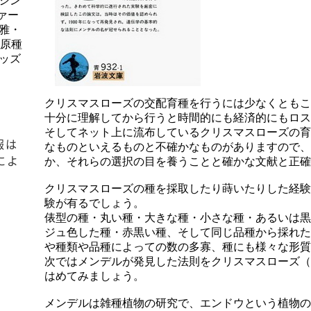
シン
ァー
雅・
、原種
ッズ
クリスマスローズの交配育種を行うには少なくともこ
十分に理解してから行うと時間的にも経済的にもロス
そしてネット上に流布しているクリスマスローズの育
報は
なものといえるものと不確かなものがありますので、
によ
か、それらの選択の目を養うことと確かな文献と正確
クリスマスローズの種を採取したり蒔いたりした経験
験が有るでしょう。
俵型の種・丸い種・大きな種・小さな種・あるいは黒
ジュ色した種・赤黒い種、そして同じ品種から採れた
や種類や品種によっての数の多寡、種にも様々な形質
次ではメンデルが発見した法則をクリスマスローズ（ヘレボ
はめてみましょう。
メンデルは雑種植物の研究で、エンドウという植物の