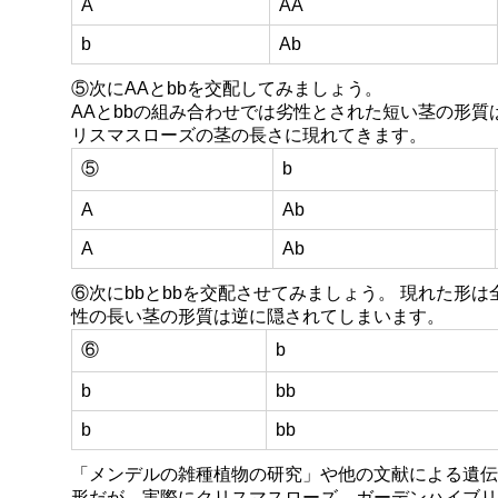
A
AA
b
Ab
⑤次にAAとbbを交配してみましょう。
AAとbbの組み合わせでは劣性とされた短い茎の形
リスマスローズの茎の長さに現れてきます。
⑤
b
A
Ab
A
Ab
⑥次にbbとbbを交配させてみましょう。 現れた形は
性の長い茎の形質は逆に隠されてしまいます。
⑥
b
b
bb
b
bb
「メンデルの雑種植物の研究」や他の文献による遺伝
形だが、実際にクリスマスローズ ガーデンハイブリ