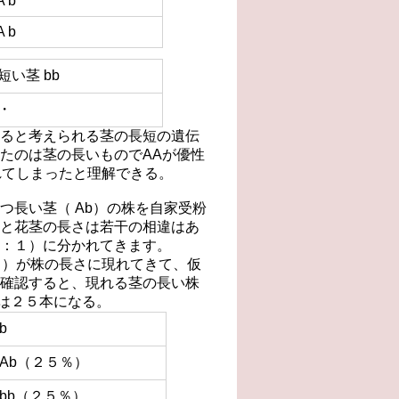
A b
A b
短い茎 bb
・
ると考えられる茎の長短の遺伝
たのは茎の長いものでAAが優性
れてしまったと理解できる。
つ長い茎（ Ab）の株を自家受粉
と花茎の長さは若干の相違はあ
：１）に分かれてきます。
））が株の長さに現れてきて、仮
確認すると、現れる茎の長い株
）は２５本になる。
b
Ab（２５％）
bb（２５％）