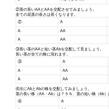
②茎の長いAAとAAを交配させてみましょう。
全ての花茎の長さは長くなります。
②
A
A
AA
A
AA
③長い茎のAAと短い茎Abを交配して見ましょう。
長い茎が全ての株に現れます。
③
A
A
AA
A
AA
④次にAbとAbの株を交配してみましょう。
茎の長い株（AA・Ab）は７５％、茎の短い株（bb
④
A