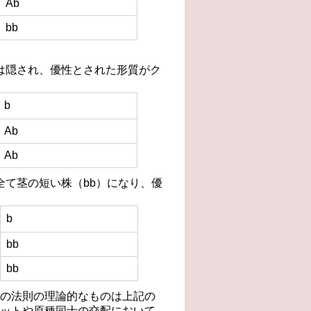
Ab
bb
質は隠され、優性とされた形質がク
b
Ab
Ab
全て茎の短い株（bb）になり、優
b
bb
bb
の法則の理論的なものは上記の
ットや原種同士の交配において