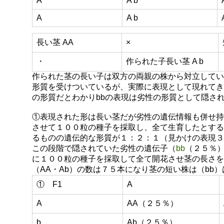
A
A b
A
A b
長い茎 AA
×
・
作られた子長い茎 A b
作られた茎の長い子は双方の両親の株から対立してい
形質を受けついているが、実際に表現として現れてき
の形質だとわかりbbの表現は劣性の形質として隠さ
①表現された形は長い茎だが劣性の遺伝情報も併せ持
させて１００粒の種子を採取し、全て生育したとする
るものの遺伝的な形質が１：２：１（見かけの表現３
この段階で隠されていた劣性の遺伝子（
bb
（２５％
に１００粒の種子を採取して全て開花させ茎の長さを
（AA・Ab）の数は７５本になり茎の短い株は（bb
① F1
A
A
AA（２５％）
b
Ab（２５％）