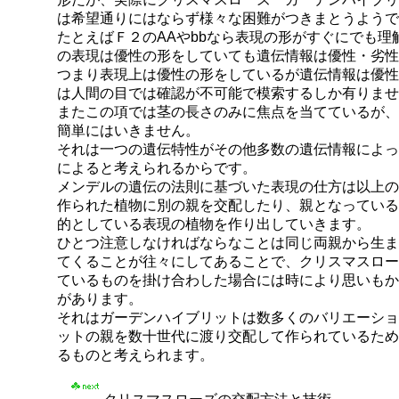
は希望通りにはならず様々な困難がつきまとうようで
たとえばＦ２のAAやbbなら表現の形がすぐにでも理
の表現は優性の形をしていても遺伝情報は優性・劣性
つまり表現上は優性の形をしているが遺伝情報は優性
は人間の目では確認が不可能で模索するしか有りませ
またこの項では茎の長さのみに焦点を当てているが、
簡単にはいきません。
それは一つの遺伝特性がその他多数の遺伝情報によっ
によると考えられるからです。
メンデルの遺伝の法則に基づいた表現の仕方は以上の
作られた植物に別の親を交配したり、親となっている
的としている表現の植物を作り出していきます。
ひとつ注意しなければならなことは同じ両親から生ま
てくることが往々にしてあることで、クリスマスロー
ているものを掛け合わした場合には時により思いもか
があります。
それはガーデンハイブリットは数多くのバリエーショ
ットの親を数十世代に渡り交配して作られているため
るものと考えられます。