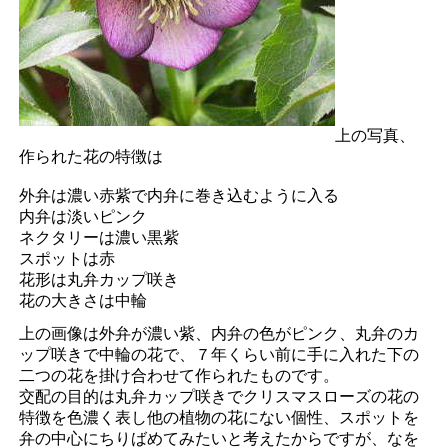
上の写真、
作られた花の特徴は
外弁は濃い赤紫で内弁に巻き込むように入る
内弁は淡いピンク
ネクタリーは濃い黒紫
スポットは赤
花形は丸弁カップ咲き
花の大きさは中輪
上の画像は外弁が濃い紫、内弁の色がピンク、丸弁のカ
ップ咲きで中輪の花で、７年くらい前に手に入れた下の
二つの花を掛け合わせて作られたものです。
交配の目的は丸弁カップ咲きでクリスマスローズの花の
特徴を色濃く表し他の植物の花にない個性、スポットを
弁の中心にちりばめてみたいと考えたからですが、なを