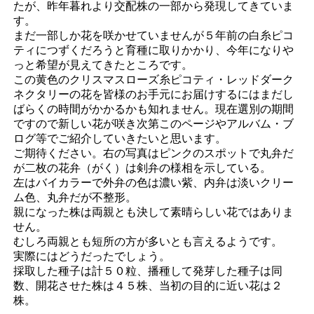
たが、昨年暮れより交配株の一部から発現してきていま
す。
まだ一部しか花を咲かせていませんが５年前の白糸ピコ
ティにつずくだろうと育種に取りかかり、今年になりや
っと希望が見えてきたところです。
この黄色のクリスマスローズ糸ピコティ・レッドダーク
ネクタリーの花を皆様のお手元にお届けするにはまだし
ばらくの時間がかかるかも知れません。現在選別の期間
ですので新しい花が咲き次第このページやアルバム・ブ
ログ等でご紹介していきたいと思います。
ご期待ください。右の写真はピンクのスポットで丸弁だ
が二枚の花弁（がく）は剣弁の様相を示している。
左はバイカラーで外弁の色は濃い紫、内弁は淡いクリー
ム色、丸弁だが不整形。
親になった株は両親とも決して素晴らしい花ではありま
せん。
むしろ両親とも短所の方が多いとも言えるようです。
実際にはどうだったでしょう。
採取した種子は計５０粒、播種して発芽した種子は同
数、開花させた株は４５株、当初の目的に近い花は２
株。