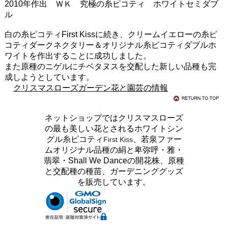
2010年作出 ＷＫ 究極の糸ピコティ ホワイトセミダブ
ル
白の糸ピコティFirst Kissに続き、クリームイエローの糸ピ
コティダークネクタリー＆オリジナル糸ピコティダブルホ
ワイトを作出することに成功しました。
また原種のニゲルにチベタヌスを交配した新しい品種も完
成しようとしています。
クリスマスローズガーデン花と園芸の情報
ネットショップではクリスマスローズ
の最も美しい花とされるホワイトシン
グル糸ピコティ
、若泉ファー
First Kiss
ムオリジナル品種の絹と卑弥呼・雅・
翡翠・Shall We Danceの開花株、原種
と交配種の種苗、ガーデニンググッズ
を販売しています。