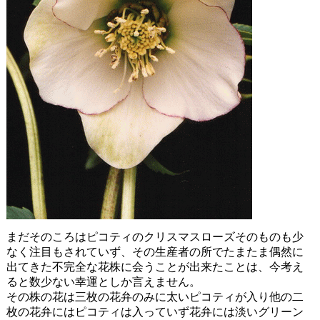
まだそのころはピコティのクリスマスローズそのものも少
なく注目もされていず、その生産者の所でたまたま偶然に
出てきた不完全な花株に会うことが出来たことは、今考え
ると数少ない幸運としか言えません。
その株の花は三枚の花弁のみに太いピコティが入り他の二
枚の花弁にはピコティは入っていず花弁には淡いグリーン