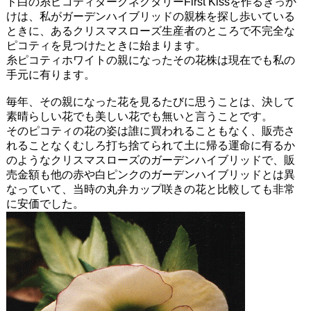
ド白の糸ピコティダークネクタリーFirst Kissを作るきっか
けは、私がガーデンハイブリッドの親株を探し歩いている
ときに、あるクリスマスローズ生産者のところで不完全な
ピコティを見つけたときに始まります。
糸ピコティホワイトの親になったその花株は現在でも私の
手元に有ります。
毎年、その親になった花を見るたびに思うことは、決して
素晴らしい花でも美しい花でも無いと言うことです。
そのピコティの花の姿は誰に買われることもなく、販売さ
れることなくむしろ打ち捨てられて土に帰る運命に有るか
のようなクリスマスローズのガーデンハイブリッドで、販
売金額も他の赤や白ピンクのガーデンハイブリッドとは異
なっていて、当時の丸弁カップ咲きの花と比較しても非常
に安価でした。