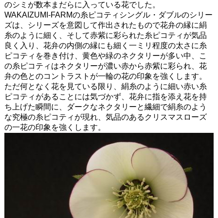
のシミが数本まだらに入っている花でした。
WAKAIZUMI-FARMの糸ピコティシングル・ダブルのシリー
ズは、シリーズを意図して作出されたもので花弁の縁に絹
糸のように細く、そして赤紫に彩られた糸ピコティが気品
良く入り、花弁の内側の縁にも細く一ミリ程度の太さに糸
ピコティを巻き付け、黄色や緑のネクタリーが多い中、こ
の糸ピコティはネクタリーが濃い赤から赤紫に彩られ、花
弁の色とのコントラストが一輪の花の印象を強くします。
ただ何となく花を見ている限り、絹糸のように細い赤い糸
ピコティがあることには気づかず、花弁に指を添え花を持
ち上げた瞬間に、ダークなネクタリーと繊細で絹糸のよう
な究極の糸ピコティが現れ、気品のあるクリスマスローズ
の一花の印象を強くします。