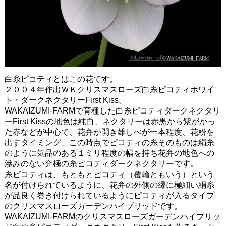
白糸ピコティとはこの花です。
２００４年作出ＷＫクリスマスローズ白糸ピコティホワイ
ト・ダークネクタリーFirst Kiss。
WAKAIZUMI-FARMで育種した白糸ピコティダークネクタリ
ーFirst Kissの地色は純白、ネクタリーは赤黒から紫がかっ
た赤などが中心で、花弁が開き雄しべが一本程度、花粉を
出すタイミング、この時点でピコティの糸そのものは絹糸
のように気品のある１ミリ程度の幅を持ち花弁の地色への
滲みのない究極の糸ピコティダークネクタリーです。
糸ピコティは、もともとピコティ（覆輪ともいう）という
名が付けられているように、花弁の外側の縁に極細い絹糸
が品良く巻き付けられているようにピコティが入るタイプ
のクリスマスローズガーデンハイブリッドです。
WAKAIZUMI-FARMのクリスマスローズガーデンハイブリッ