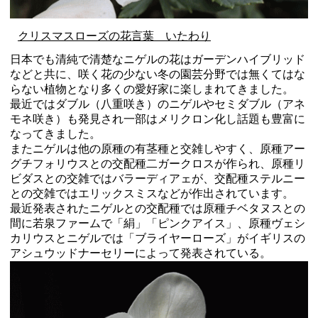
クリスマスローズの花言葉 いたわり
日本でも清純で清楚なニゲルの花はガーデンハイブリッド
などと共に、咲く花の少ない冬の園芸分野では無くてはな
らない植物となり多くの愛好家に楽しまれてきました。
最近ではダブル（八重咲き）のニゲルやセミダブル（アネ
モネ咲き）も発見され一部はメリクロン化し話題も豊富に
なってきました。
またニゲルは他の原種の有茎種と交雑しやすく、原種アー
グチフォリウスとの交配種二ガークロスが作られ、原種リ
ビダスとの交雑ではバラーディアェが、交配種ステルニー
との交雑ではエリックスミスなどが作出されています。
最近発表されたニゲルとの交配種では原種チベタヌスとの
間に若泉ファームで「絹」「ピンクアイス」、原種ヴェシ
カリウスとニゲルでは「ブライヤーローズ」がイギリスの
アシュウッドナーセリーによって発表されている。