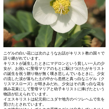
ニゲルの白い花には次のようなお話がキリスト教の国々で
語り継がれています。
キリストが誕生したときにマデロンという貧しい一人の少
女が、お祝いに聖母マリアのもとに駆けつけたがキリスト
の誕生を祝う贈り物が無く嘆き悲しんでいるときに、少女
の流した涙が落ちた土の中から忽然と真っ白なニゲル（ク
リスマスローズ）が咲きみだれ、少女はその真っ白な花を
摘み花束にして聖母マリアと幼子キリストに捧げたという
物語が伝えられています。
イエスキリストは紀元前にユダヤ地方のベツレヘムで生を
受けたとされています。