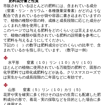
肥料成分量と性質
市販されているほとんどの肥料には、含まれている成分
（窒素・リン・カリウム・各種微量栄養素）がどのような
配合で含まれているかが袋や容器に書き込まれていますの
で、植物の種類や苗の時、成株と成長段階に応じた成分が
ふくまれた物を使用します。
このページでは与える肥料をどのくらいとは言えませんの
で、植物の種類や販売されている肥料の説明書を参考にし
て肥料を与えるようにしてください。
下記の（ ）の数字は肥料成分がどのくらいの比率で、含
まれているかを指し示しています。（数字は一例）
水平形 窒素（１０）リン（１０）カリ（１０)
ほとんどの植物に使用されている万能型の肥料で、固形の
化学肥料ではIB化成肥料などがある。クリスマスローズで
は実生からの成長段階の二年苗などに有効です。
山形 窒素（５）リン（１０）カリ（５)
花芽や実を確実に多く付けそのほかの生育にも配慮した肥
料成分の形で、着花・実の採取などを目的とした場合に多
く使用する。