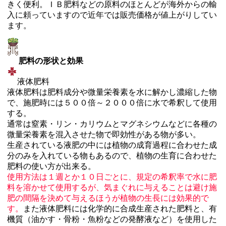
きく便利。ＩＢ肥料などの原料のほとんどが海外からの輸
入に頼っていますので近年では販売価格が値上がりしてい
ます。
肥料の形状と効果
液体肥料
液体肥料は肥料成分や微量栄養素を水に解かし濃縮した物
で、施肥時には５００倍～２０００倍に水で希釈して使用
する。
通常は窒素・リン・カリウムとマグネシウムなどに各種の
微量栄養素を混入させた物で即効性がある物が多い。
生産されている液肥の中には植物の成育過程に合わせた成
分のみを入れている物もあるので、植物の生育に合わせた
肥料の使い方が出来る。
使用方法は１週とか１０日ごとに、規定の希釈率で水に肥
料を溶かせて使用するが、気まぐれに与えることは避け施
肥の間隔を決めて与えるほうが植物の生長には効果的で
す。
また液体肥料には化学的に合成生産された肥料と、有
機質（油かす・骨粉・魚粉などの発酵液など）を使用した