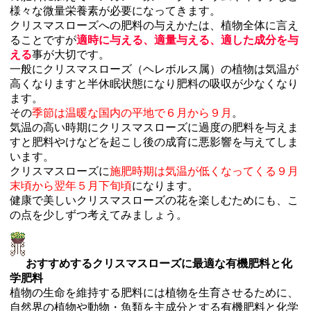
様々な微量栄養素が必要になってきます。
クリスマスローズへの肥料の与えかたは、植物全体に言え
ることですが
適時に与える、適量与える、適した成分を与
える
事が大切です。
一般にクリスマスローズ（ヘレボルス属）の植物は気温が
高くなりますと半休眠状態になり肥料の吸収が少なくなり
ます。
その
季節は温暖な国内の平地で６月から９月
。
気温の高い時期にクリスマスローズに過度の肥料を与えま
すと肥料やけなどを起こし後の成育に悪影響を与えてしま
います。
クリスマスローズに
施肥時期は気温が低くなってくる９月
末頃から翌年５月下旬頃
になります。
健康で美しいクリスマスローズの花を楽しむためにも、こ
の点を少しずつ考えてみましょう。
おすすめするクリスマスローズに最適な有機肥料と化
学肥料
植物の生命を維持する肥料には植物を生育させるために、
自然界の植物や動物・魚類を主成分とする有機肥料と化学