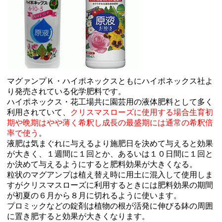
マグァンプＫ・ハイポネックスともにハイポネックス社よ
り発売されている化学肥料です。
ハイポネックス・花工場共に園芸用の液体肥料として多く
利用されていて、
クリスマスローズに使用する場合生育初
期や晩期はやや薄く希釈し成長の最盛期には通常の希釈倍
率で使う
。
液肥は気まぐれに与えるより施肥日を決めて与えると効果
が大きく、１週間に１回とか、あるいは１０日間に１回と
か決めて与えるようにすると肥料効果が大きくなる。
粒状のマグアンプは植え替え時に用土に混入して使用しま
すがクリスマスローズに利用するときには肥料効果の期間
が初夏の６月から８月に切れるように使います。
プロミックなどの錠剤は植物の根が活発に伸びる鉢の周囲
に置き肥すると効果が大きくなります。