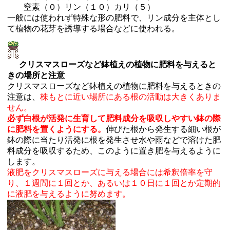
窒素（０）リン（１０）カリ（５）
一般には使われず特殊な形の肥料で、リン成分を主体とし
て植物の花芽を誘導する場合などに使われる。
クリスマスローズなど鉢植えの植物に肥料を与えると
きの場所と注意
クリスマスローズなど鉢植えの植物に肥料を与えるときの
注意は、
株もとに近い場所にある根の活動は大きくありま
せん。
必ず白根が活発に生育して肥料成分を吸収しやすい鉢の際
に肥料を置くようにする。
伸びた根から発生する細い根が
鉢の際に当たり活発に根を発生させ水や雨などで溶けた肥
料成分を吸収するため、このように置き肥を与えるように
します。
液肥をクリスマスローズに与える場合には希釈倍率を守
り、１週間に１回とか、あるいは１０日に１回とか定期的
に液肥を与えるように努めます。