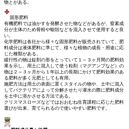
物とがある。
固形肥料
有機肥料では油かすを発酵させた物などがあるが、窒素成
分が主体のため骨粉や蛎殻などを混入させて使用すると良
い。
化学肥料は各社から様々な固形肥料が販売されていて、肥
料成分は液体肥料に準じて、様々な植物の成長・用途に応
じた種類がある。
緩行性の物は錠剤の形をとっていて１～３ヶ月間の肥料効
果を示し、用土に混入して使う粒剤（マグアンプなど）の
物は２～３ヶ月から１年以上の長期にかけて肥料効果のあ
る肥料が多く元肥としても有用。
施肥方法は用土の表面に置くスタイルの物や、土中に混入
してバクテリアによって分解させたり灌水の際に肥料成分
を土中に溶かさせる方法である。
クリスマスローズなどではおおむね生育課程に応じた肥料
選びが出来、育てられるので使いやすい肥料です。