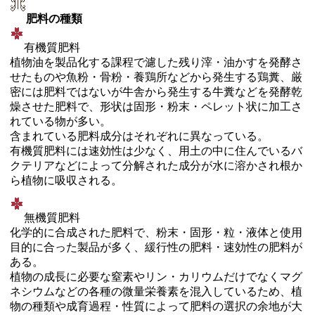
肥料の種類
有機質肥料
植物油を製品化する課程で濾した残り滓・油かすを発酵さ
せたものや魚粉・骨粉・養鶏所などから発生する鶏糞、厳
密には肥料ではないが牛舎から発生する牛糞などを発酵乾
燥させた肥料で、形状は固形・粉末・ペレット状に加工さ
れている物が多い。
含まれている肥料成分はそれぞれに異なっている。
有機質肥料には速効性は少なく、用土の中に住んでいるバ
クテリアなどによって分解された成分が水に溶かされ根か
ら植物に吸収される。
無機質肥料
化学的に合成された肥料で、粉末・固形・粒・液体と使用
目的に合った製品が多く、緩行性の肥料・速効性の肥料が
ある。
植物の成長に必要な窒素やリン・カリウムだけでなくマグ
ネシウムなどの各種の微量栄養素を混入しているため、植
物の種類や成育過程・性質によって肥料の選択の余地が大