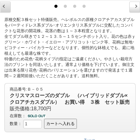
原種交配３株セット特価販売。ヘレボルスの原種クロアチアカスダブル
をパーティドレス系ダブル･オリエンタリス系ダブルに交配したコンパ
クトな花形の開花株。花茎の数は１～３本程度となります。
全てダブル咲きで１２～１３.５～１５センチポット入り。花の色は赤ｙ
グリーン・ホワイト・イエロー・アプリコット･ピンク等、花柄は無地･
ピコティー・バイカラーなどとなります。個性的な鉢植えでも、庭に地
植えしても最適な株です。
特価のため花色･花柄タイプの指定はご遠慮ください。やさしい栽培方
法のプリントを同送いたします。通常より価格を下げています。御注文
は出来る限り花色･花柄のバリエーションを選びますので発送まで１週
間～２週間前後いただくことがあります。送料無料。
商品番号:Ｂ－０５
クリスマスローズのダブル （ハイブリッドダブル×
クロアチカスダブル） お買い得 ３株 セット販売
販売価格:18,700円
在庫数：
数量：
カートへ入れる