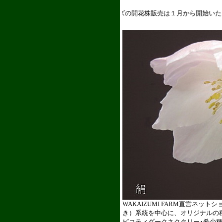
クリスマスローズの開花株販売は１月から開始いたします
WAKAIZUMI FARM直営
き）系統を中心に、オリジナルの
ピコティダークネクタリー･希少