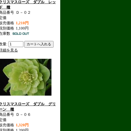
クリスマスローズ ダブル レッ
ド 種
商品番号
Ｄ－０２
定価
販売価格
1,210円
税別価格
1,100円
在庫数
数量:
詳細を見る
クリスマスローズ ダブル グリ
ーン 種
商品番号
Ｄ－０６
定価
販売価格
1,320円
税別価格
1,200円