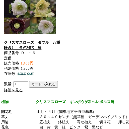
クリスマスローズ ダブル 八重
咲き） 各色MIX 種
商品番号
Ｄ－１６
定価
販売価格
1,430円
税別価格
1,300円
在庫数
数量:
詳細を見る
植物 クリスマスローズ キンポウゲ科ヘレボルス属
開花期 １月～４月（関東地方平野部基準)
草丈 ３０～４０センチ（無茎種 ガーデンハイブリッド
用途 庭植え 鉢植え 寄せ植え 切り花 押し
花色 白 赤 黄 綠 ピンク 紫 黒など