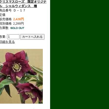
クリスマスローズ 限定オリジナ
ル シャルウィダンス 種
商品番号
Ｄ－１７
定価
販売価格
2,420円
税別価格
2,200円
在庫数
数量:
詳細を見る