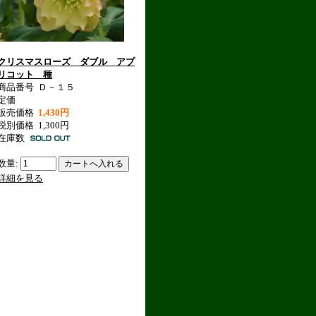
クリスマスローズ ダブル アプ
リコット 種
商品番号
Ｄ－１５
定価
販売価格
1,430円
税別価格
1,300円
在庫数
数量:
詳細を見る