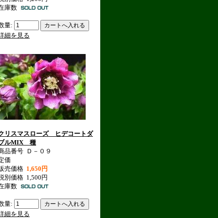
在庫数
数量:
詳細を見る
クリスマスローズ ヒデコートダ
ブルMIX 種
商品番号
Ｄ－０９
定価
販売価格
1,650円
税別価格
1,500円
在庫数
数量:
詳細を見る