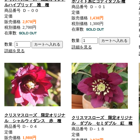
ホワイト糸ピコティダブル 種
ルハイブリッド 雅 種
商品番号
Ｄ－０１
商品番号
Ｄ－００
定価
定価
販売価格
1,430円
販売価格
2,970円
税別価格
1,300円
税別価格
2,700円
在庫数
在庫数
数量:
数量:
詳細を見る
詳細を見る
クリスマスローズ 限定オリジナ
クリスマスローズ 限定オリジナ
ル シャルウィダンス 赤 種
ル ダブル セミダブル 紅 種
商品番号
D－０４
商品番号
D－１８
定価
定価
販売価格
1,980円