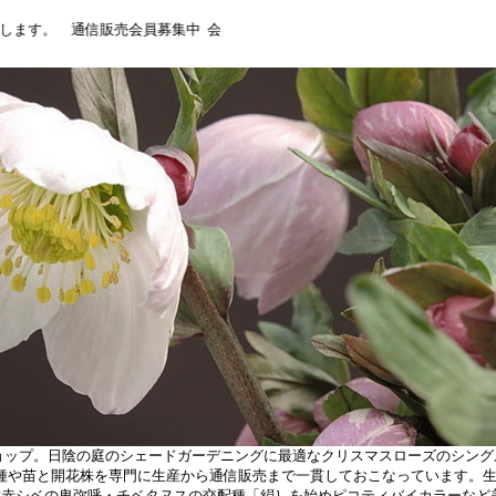
。 通信販売会員募集中 会員だけがご購入できる限定プレミアム品種の開花
ネットショップ。日陰の庭のシェードガーデニングに最適なクリスマスローズのシン
種や苗と開花株を専門に生産から通信販売まで一貫しておこなっています。
種赤シベの卑弥呼・チベタヌスの交配種「絹｝を始めピコティバイカラーなど