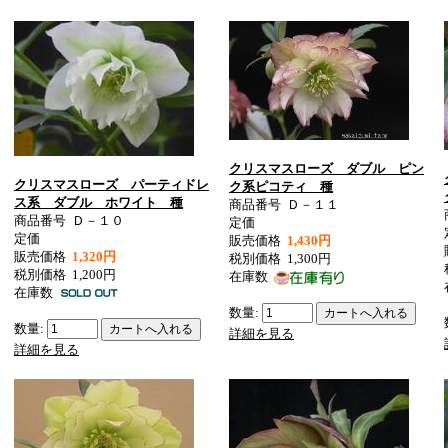
クリスマスローズ ダブル ピン
クリスマスローズ パーティドレ
ク系ピコティ 種
ス系 ダブル ホワイト 種
商品番号
Ｄ－１１
商品番号
Ｄ－１０
定価
定価
販売価格
1,430円
販売価格
1,320円
税別価格
1,300円
税別価格
1,200円
在庫数
在庫数
数量:
数量:
詳細を見る
詳細を見る