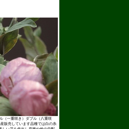
株をコレクションできます。会員登録と同時にポイントがつき購入金額により
グル（一重咲き）ダブル（八重咲
生産販売しています品種では白の糸
美しい花を作出し原種や他の交配