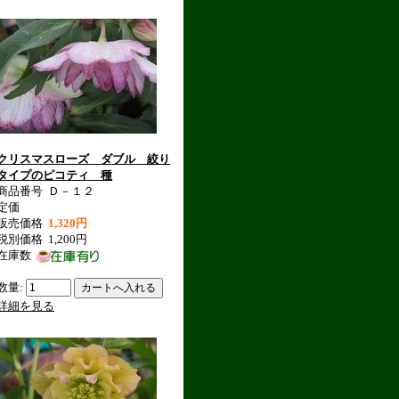
クリスマスローズ ダブル 絞り
タイプのピコティ 種
商品番号
Ｄ－１２
定価
販売価格
1,320円
税別価格
1,200円
在庫数
数量:
詳細を見る