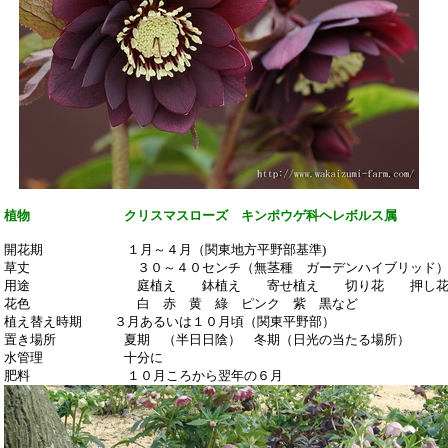
植物 クリスマスローズ キンポウゲ科ヘレボルス属
開花期 １月～４月（関東地方平野部基準)
草丈 ３０～４０センチ（無茎種 ガーデンハイブリッド
用途 庭植え 鉢植え 寄せ植え 切り花 押し
花色 白 赤 黄 綠 ピンク 紫 黒など
植え替え時期 ３月あるいは１０月頃（関東平野部）
置き場所 夏期 （半日日陰） 冬期（日光の当たる場所）
水管理 十分に
肥料 １０月ころから翌年の６月