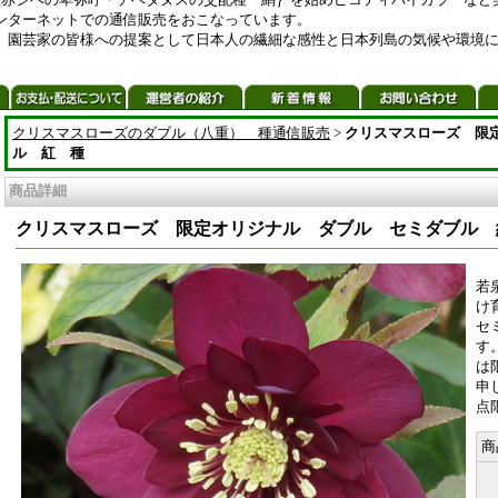
ンターネットでの通信販売をおこなっています。
、園芸家の皆様への提案として日本人の繊細な感性と日本列島の気候や環境
クリスマスローズのダブル（八重） 種通信販売
>
クリスマスローズ 限
ル 紅 種
商品詳細
クリスマスローズ 限定オリジナル ダブル セミダブル 
若
け
セ
す
は
申
点
商