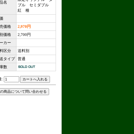
品名
ブル セミダブル
紅 種
価
売価格
2,970円
別価格
2,700円
ーカー
料区分
送料別
送タイプ
普通
庫数
量: