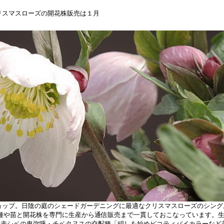
スローズの開花株販売は１月から開始いたします。 通信販売会員募集中 会
ネットショップ。日陰の庭のシェードガーデニングに最適なクリスマスローズのシン
種や苗と開花株を専門に生産から通信販売まで一貫しておこなっています。
種赤シベの卑弥呼・チベタヌスの交配種「絹｝を始めピコティバイカラーなど