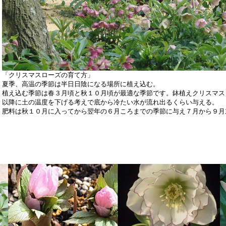
「クリスマスローズの育て方」
夏季、高温の季節は半日日陰になる場所に植え込む。
植え込む季節は春３月頃と秋１０月頃が最適な季節です。鉢植えクリスマス
以降に土の温度を下げる考えで底から冷たい水が流れ出るくらい与える。
肥料は秋１０月に入ってから翌年の６月ころまでの季節に与え７月から９月