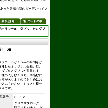
にあった最高品質のガーデンハイブ
定オリジナル ダブル セミダブ
紅 種
泉ファームが１５年の時間をか
育種したオリジナル品種、紅。
ミダブルとダブルが発現しま
。種の入り数１０粒。商品数に
限りがありますのでお早めにお
し込みください。おひとり様一
限りです。
品番号
D－１８
クリスマスローズ
限定オリジナル ダ