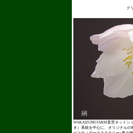
クリスマ
WAKAIZUMI FARM直営
き）系統を中心に、オリジナルの
ピコティダークネクタリー･希少