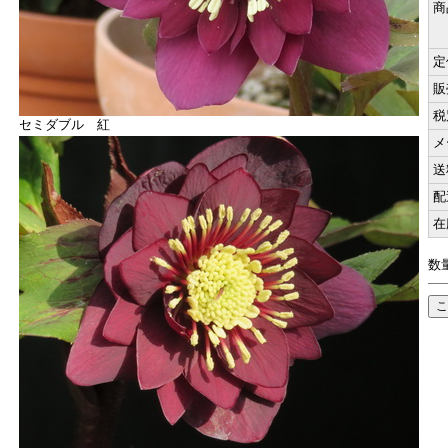
商
定
販
税
セミダブル 紅
メ
送
配
在
数