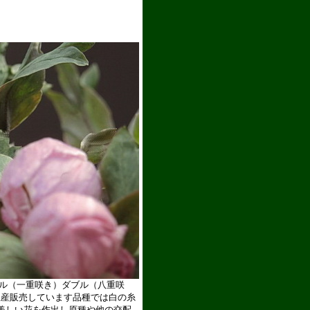
員だけがご購入できる限定プレミアム品種の開花株をコレクションできます
グル（一重咲き）ダブル（八重咲
生産販売しています品種では白の糸
美しい花を作出し原種や他の交配