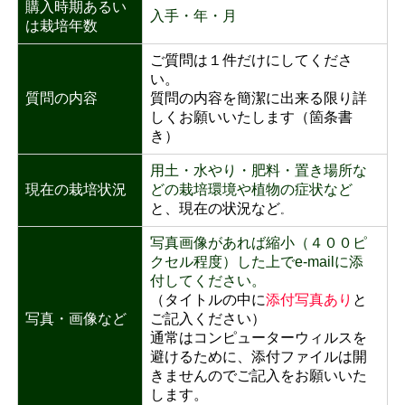
購入時期あるい
入手・年・月
は栽培年数
ご質問は１件だけにしてくださ
い。
質問の内容
質問の内容を簡潔に出来る限り詳
しくお願いいたします（箇条書
き）
用土・水やり・肥料・置き場所な
現在の栽培状況
どの栽培環境や植物の症状など
と、現在の状況など
。
写真画像があれば縮小（４００ピ
クセル程度）した上でe-mailに添
付してください。
（タイトルの中に
添付写真あり
と
写真・画像など
ご記入ください）
通常はコンピューターウィルスを
避けるために、添付ファイルは開
きませんのでご記入をお願いいた
します。