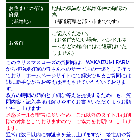
お住まいの都道
地域の気温など栽培条件の確認の
府県
為
（栽培地）
（都道府県と郡・市までです）
ご記入ください。
（お名前がない場合、ハンドルネ
お名前
ームなどの場合にはご返事はいた
しません）
このクリスマスローズの質問箱は、WAKAIZUMI-FARM
から植物愛好家の皆さんへのサービスの一環として行っ
ており、ホームページサイトにて解決できるご質問には
誠に勝手ながらお答えは控えさせていただいておりま
す。
双方の時間の節約と子細な答えを提供するためにも、質
問内容・記入事項は解りやすくお書きいただくようお願
い申し上げます
迷惑メールが非常に多いため、これ以外のタイトルは削
除の対象としておりますので、ご協力をお願い申し上げ
ます。
通常は数日以内に御返事を差し上げますが、繁忙期や質