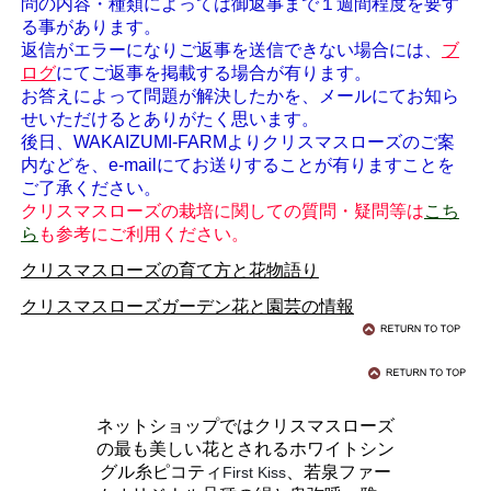
問の内容・種類によっては御返事まで１週間程度を要す
る事があります。
返信がエラーになりご返事を送信できない場合には、
ブ
ログ
にてご返事を掲載する場合が有ります。
お答えによって問題が解決したかを、メールにてお知ら
せいただけるとありがたく思います。
後日、WAKAIZUMI-FARMよりクリスマスローズのご案
内などを、e-mailにてお送りすることが有りますことを
ご了承ください。
クリスマスローズの栽培に関しての質問・疑問等は
こち
ら
も参考にご利用ください。
クリスマスローズの育て方と花物語り
クリスマスローズガーデン花と園芸の情報
ネットショップではクリスマスローズ
の最も美しい花とされるホワイトシン
グル糸ピコティ
、若泉ファー
First Kiss