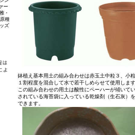
シン
ァー
雅・
、原種
ッズ
報は
によ
鉢植え基本用土の組み合わせは赤玉土中粒３、小
１割程度を混合して水で若干しめらせて使用しま
この組み合わせの用土は酸性にペーハーが傾いて
されている海苔袋に入っている乾燥剤（生石灰）
できます。