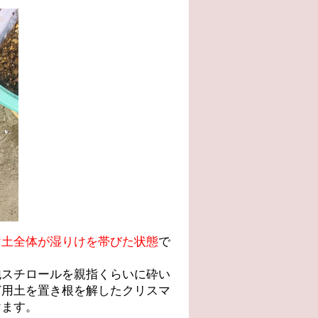
け土全体が湿りけを帯びた状態
で
泡スチロールを親指くらいに砕い
ど用土を置き根を解したクリスマ
けます。