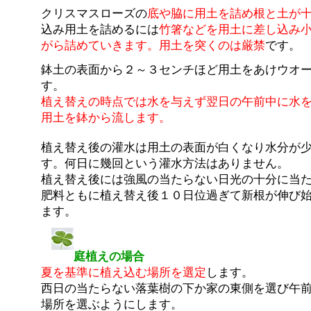
クリスマスローズの
底や脇に用土を詰め根と土が
込み用土を詰めるには
竹箸などを用土に差し込み
がら詰めていきます。用土を突くのは厳禁
です。
鉢土の表面から２～３センチほど用土をあけウオ
す。
植え替えの時点では水を与えず翌日の午前中に水
用土を鉢から流します。
植え替え後の灌水は用土の表面が白くなり水分が
す。何日に幾回という灌水方法はありません。
植え替え後には強風の当たらない日光の十分に当
肥料ともに植え替え後１０日位過ぎて新根が伸び
ます。
庭植えの場合
夏を基準に植え込む場所を選定
します。
西日の当たらない落葉樹の下か家の東側を選び午
場所を選ぶようにします。