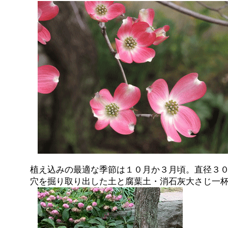
植え込みの最適な季節は１０月か３月頃。直径３
穴を掘り取り出した土と腐葉土・消石灰大さじ一