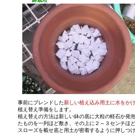
鉢栽培
事前にブレンドした
新しい植え込み用土に水をか
植え替え準備をします。
植え替えの方法は新しい鉢の底に大粒の軽石か発
たものを一列ほど敷き、その上に２～３センチほ
スローズを載せ底と用土が密着するように押しつ