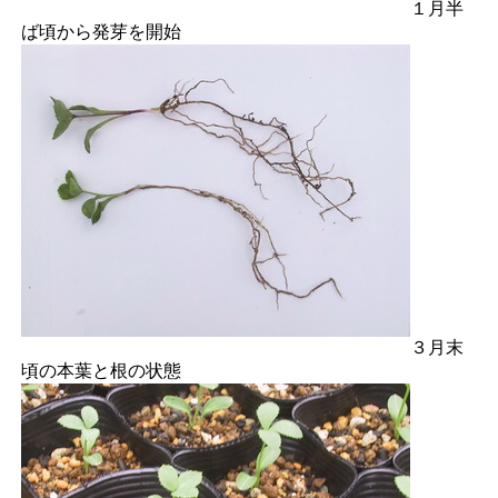
１月半
ば頃から発芽を開始
３月末
頃の本葉と根の状態