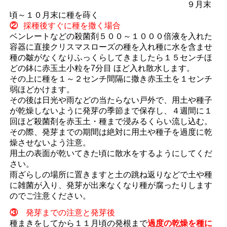
９月末
頃～１０月末に種を蒔く
②
採種後すぐに種を撒く場合
ベンレートなどの殺菌剤５００～１０００倍液を入れた
容器に直接クリスマスローズの種を入れ種に水を含ませ
種の皺がなくなりふっくらしてきましたら１５センチほ
どの鉢に赤玉土小粒を7分目 ほど入れ散水します。
その上に種を１～２センチ間隔に撒き赤玉土を１センチ
弱ほどかけます。
その後は日光や雨などの当たらない戸外で、用土や種子
が乾燥しないように発芽の季節まで保存し、４週間に１
回ほど殺菌剤を赤玉土・種まで浸みるくらい流し込む。
その際、発芽までの期間は絶対に用土や種子を過度に乾
燥させないよう注意。
用土の表面が乾いてきた頃に散水をするようにしてくだ
さい。
雨ざらしの場所に置きますと土の跳ね返りなどで土や種
に雑菌が入り、発芽が出来なくなり種が腐ったりします
のでご注意ください。
③
発芽までの注意と発芽後
種まきをしてから１１月頃の発根まで
過度の乾燥を種に