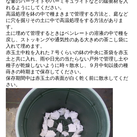
な量のパーライトやバーミキュライトなどの緩衝材を入
れるようにしてください。
高温処理を鉢の中で種まきまで管理する方法と、庭など
に穴を掘りその土に中で高温処理をする方法がありま
す。
土に埋めて管理するときはベンレートの溶液の中で種を
戻し、ストッキングや通気性のある大きめの茶こし袋に
入れて埋めます。
赤玉土中粒を入れた７号くらいの鉢の中央に茶袋を赤玉
土と共に入れ、雨や日光の当たらない戸外で管理し土や
種子が乾燥しないように時々散水し、９月中旬以後の種
蒔きの時期まで保存してください。
保存期間中は赤玉土の表面が白く乾く前に散水してくだ
さい。