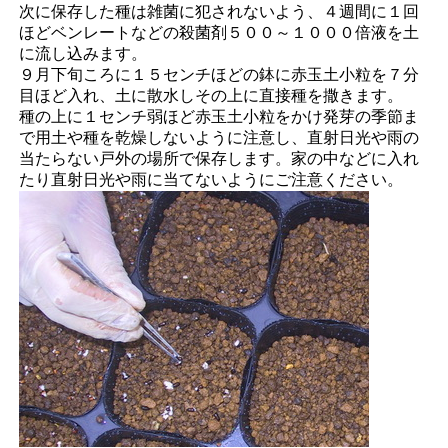
次に保存した種は雑菌に犯されないよう、４週間に１回
ほどベンレートなどの殺菌剤５００～１０００倍液を土
に流し込みます。
９月下旬ころに１５センチほどの鉢に赤玉土小粒を７分
目ほど入れ、土に散水しその上に直接種を撒きます。
種の上に１センチ弱ほど赤玉土小粒をかけ発芽の季節ま
で用土や種を乾燥しないように注意し、直射日光や雨の
当たらない戸外の場所で保存します。家の中などに入れ
たり直射日光や雨に当てないようにご注意ください。