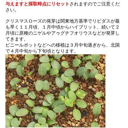
与えますと採取時点にリセット
されますのでご注意くだ
さい。
クリスマスローズの発芽は関東地方基準でリビダスが最
も早く１１月頃、１月中頃からハイブリット、続いて２
月頃に原種のニゲルやアゥグチフオリウスなどが発芽し
てきます。
ビニールポットなどへの移植は３月中旬過ぎから、北国
で４月中旬から下旬頃となります。