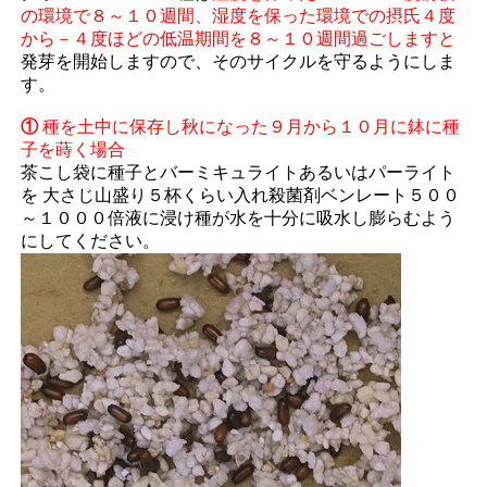
の環境で８～１０週間、湿度を保った環境での摂氏４度
から－４度ほどの低温期間を８～１０週間過ごしますと
発芽を開始しますので、そのサイクルを守るようにしま
す。
①
種を土中に保存し秋になった９月から１０月に鉢に種
子を蒔く場合
茶こし袋に種子とバーミキュライトあるいはパーライト
を 大さじ山盛り５杯くらい入れ殺菌剤ベンレート５００
～１０００倍液に浸け種が水を十分に吸水し膨らむよう
にしてください。