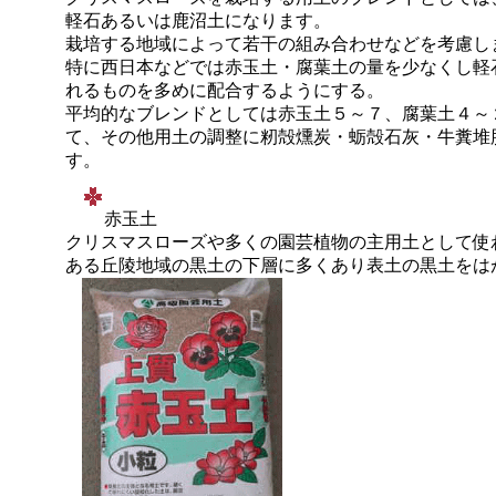
軽石あるいは鹿沼土になります。
栽培する地域によって若干の組み合わせなどを考慮し
特に西日本などでは赤玉土・腐葉土の量を少なくし軽
れるものを多めに配合するようにする。
平均的なブレンドとしては赤玉土５～７、腐葉土４～
て、その他用土の調整に籾殻燻炭・蛎殻石灰・牛糞堆
す。
赤玉土
クリスマスローズや多くの園芸植物の主用土として使
ある丘陵地域の黒土の下層に多くあり表土の黒土をは