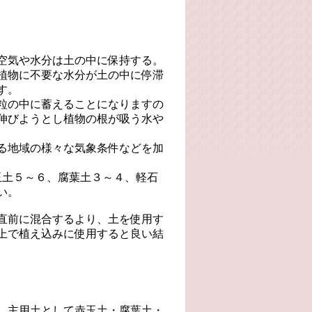
空気や水分は土の中に保持する。
植物に不要な水分が土の中に停滞
す。
粒の中に蓄えることになりますの
伸びようとし植物の根が吸う水や
る地域の様々な気象条件などを加
玉土５～６、腐葉土３～４、軽石
い。
直前に混合するより、土を使用す
上で植え込みに使用すると良い結
、主用土として赤玉土・腐葉土・