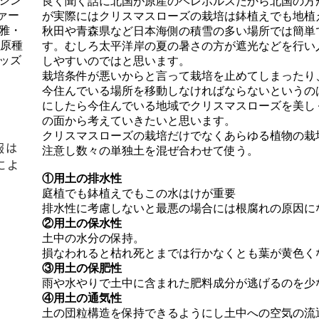
シン
良く聞く話に北国が原産のヘレボルスだから北国の方
ァー
が実際にはクリスマスローズの栽培は鉢植えでも地植
雅・
秋田や青森県など日本海側の積雪の多い場所では簡単
、原種
す。むしろ太平洋岸の夏の暑さの方が遮光などを行い
ッズ
しやすいのではと思います。
栽培条件が悪いからと言って栽培を止めてしまったり
今住んでいる場所を移動しなければならないというの
にしたら今住んでいる地域でクリスマスローズを美し
の面から考えていきたいと思います。
クリスマスローズの栽培だけでなくあらゆる植物の栽
報は
注意し数々の単独土を混ぜ合わせて使う。
によ
①用土の排水性
庭植でも鉢植えでもこの水はけが重要
排水性に考慮しないと最悪の場合には根腐れの原因に
②用土の保水性
土中の水分の保持。
損なわれると枯れ死とまでは行かなくとも葉が黄色く
③用土の保肥性
雨や水やりで土中に含まれた肥料成分が逃げるのを少
④用土の通気性
土の団粒構造を保持できるようにし土中への空気の流