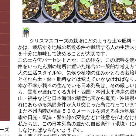
クリスマスローズの栽培にどのような土や肥料
かは、栽培する地域の気候条件や栽培する人の生活ス
を十分に加味して決めることが大切です。
この土を何パーセントとか、この鉢を、この肥料を使
件をいったん別の場所に置いた場合の一般的な考え方
人の生活スタイルや、気候や植物の住みかとなる栽培
とそれら土・鉢・肥料などは変えていかなければなり
幸か不幸か我々の住んでいる日本列島は、冬の厳しい
ら、黒潮が連れてくる九州・四国・本州太平洋岸の温
山・福井などと日本海側の積雪地帯から奄美・沖縄県
れにあらゆる気候条件が入り交じった島になっていま
また本州内陸の標高５００メートルを超える生活地域
霜や日光・気温・紫外線の変化などに注意を払わなけ
私たちは、この日本列島の豊かな自然条件（環境）に
ーズ
しなければならないようです。