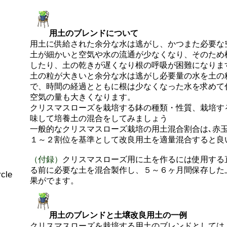
用土のブレンドについて
用土に供給された余分な水は逃がし、かつまた必要な
土が細かいと空気や水の流通が少なくなり、そのため
したり、土の乾きが遅くなり根の呼吸が困難になりま
土の粒が大きいと余分な水は逃がし必要量の水を土の
で、時間の経過とともに根は少なくなった水を求めて
空気の量も大きくなります。
クリスマスローズを栽培する鉢の種類・性質、栽培す
味して培養土の混合をしてみましょう
一般的なクリスマスローズ栽培の用土混合割合は､赤
１～２割位を基準として改良用土を適量混合すると良
（付録）
クリスマスローズ用に土を作るには使用する
る前に必要な土を混合製作し、５～６ヶ月間保存した
cle
果がでます。
用土のブレンドと土壌改良用土の一例
クリスマスローズを栽培する用土のブレンドとしては