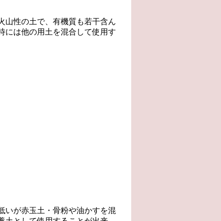
火山性の土で、有機質も若干含ん
時には他の用土を混合して使用す
低いが赤玉土・骨粉や油かすを混
養土として使用することが出来