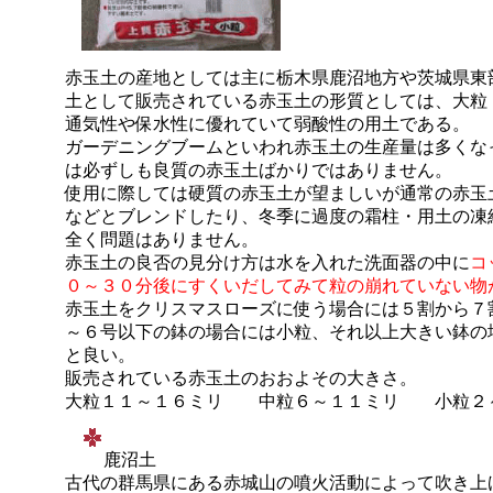
赤玉土の産地としては主に栃木県鹿沼地方や茨城県東
土として販売されている赤玉土の形質としては、大粒
通気性や保水性に優れていて弱酸性の用土である。
ガーデニングブームといわれ赤玉土の生産量は多くな
は必ずしも良質の赤玉土ばかりではありません。
使用に際しては硬質の赤玉土が望ましいが通常の赤玉
などとブレンドしたり、冬季に過度の霜柱・用土の凍
全く問題はありません。
赤玉土の良否の見分け方は水を入れた洗面器の中に
コ
０～３０分後にすくいだしてみて粒の崩れていない物
赤玉土をクリスマスローズに使う場合には５割から７
～６号以下の鉢の場合には小粒、それ以上大きい鉢の
と良い。
販売されている赤玉土のおおよその大きさ。
大粒１１～１６ミリ 中粒６～１１ミリ 小粒２
鹿沼土
古代の群馬県にある赤城山の噴火活動によって吹き上