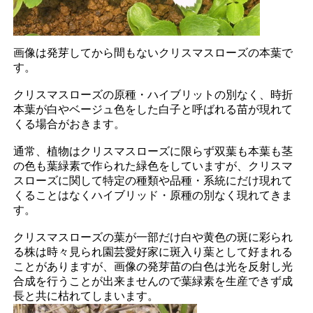
画像は発芽してから間もないクリスマスローズの本葉で
す。
クリスマスローズの原種・ハイブリットの別なく、時折
本葉が白やベージュ色をした白子と呼ばれる苗が現れて
くる場合がおきます。
通常、植物はクリスマスローズに限らず双葉も本葉も茎
の色も葉緑素で作られた緑色をしていますが、クリスマ
スローズに関して特定の種類や品種・系統にだけ現れて
くることはなくハイブリッド・原種の別なく現れてきま
す。
クリスマスローズの葉が一部だけ白や黄色の斑に彩られ
る株は時々見られ園芸愛好家に斑入り葉として好まれる
ことがありますが、画像の発芽苗の白色は
光を反射し光
合成を行うことが出来ませんので葉緑素を生産できず成
長と共に枯れてしまいます。