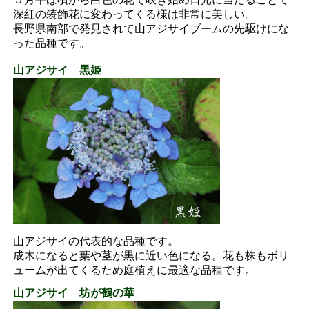
深紅の装飾花に変わってくる様は非常に美しい。
長野県南部で発見されて山アジサイブームの先駆けにな
った品種です。
山アジサイ 黒姫
山アジサイの代表的な品種です。
成木になると葉や茎が黒に近い色になる。花も株もボリ
ュームが出てくるため庭植えに最適な品種です。
山アジサイ 坊が鶴の華