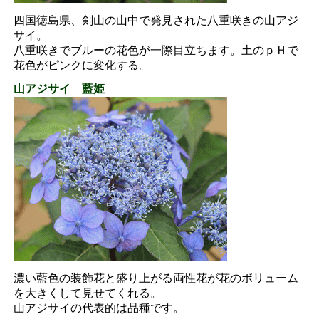
四国徳島県、剣山の山中で発見された八重咲きの山アジ
サイ。
八重咲きでブルーの花色が一際目立ちます。土のｐＨで
花色がピンクに変化する。
山アジサイ 藍姫
濃い藍色の装飾花と盛り上がる両性花が花のボリューム
を大きくして見せてくれる。
山アジサイの代表的は品種です。