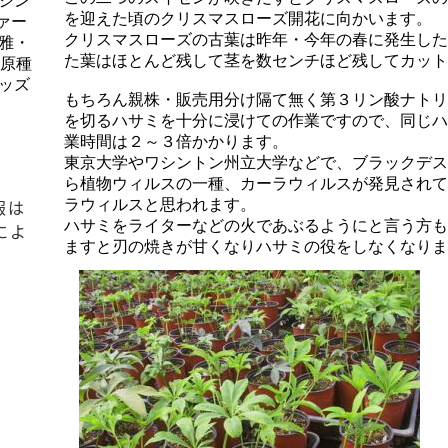
シン
を迎えた頃のクリスマスローズ開花に向かいます。
ァー
クリスマスローズの古葉は昨年・今年の春に発生した
雅・
た葉はほとんど残して茎を数センチほど残してカット
、原種
ッズ
もちろん親株・販売用分け隔て無く第３リン酸ナトリ
を切るハサミを十分に浸けての作業ですので、同じハ
業時間は２～３倍かかります。
東京大学やワシントン州立大学などで、ブラックデス
ら植物ウィルスの一種、カーラウィルスが発見されて
報は
ラウィルスと思われます。
ハサミをライターなどの火であぶるようにと言う方も
によ
ますと刃の焼きが甘くなりハサミの役をしなくなりま