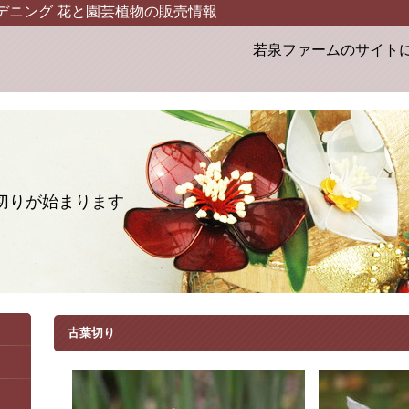
デニング 花と園芸植物の販売情報
若泉ファームのサイトによう
切りが始まります
古葉切り