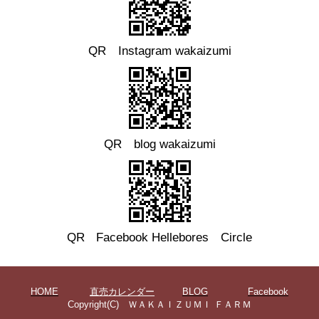
QR Instagram wakaizumi
QR blog wakaizumi
QR
Facebook
Hellebores Circle
HOME
直売カレンダー
BLOG
Facebook
Copyright(C) ＷＡＫＡＩＺＵＭＩ ＦＡＲＭ