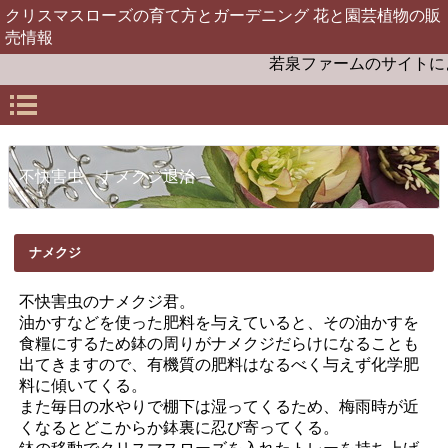
クリスマスローズの育て方とガーデニング 花と園芸植物の販
売情報
若泉ファームのサイトによ
不快害虫 ナメクジ退治
ナメクジ
不快害虫のナメクジ君。
油かすなどを使った肥料を与えていると、その油かすを
食糧にするため鉢の周りがナメクジだらけになることも
出てきますので、有機質の肥料はなるべく与えず化学肥
料に傾いてくる。
また毎日の水やりで棚下は湿ってくるため、梅雨時が近
くなるとどこからか鉢裏に忍び寄ってくる。