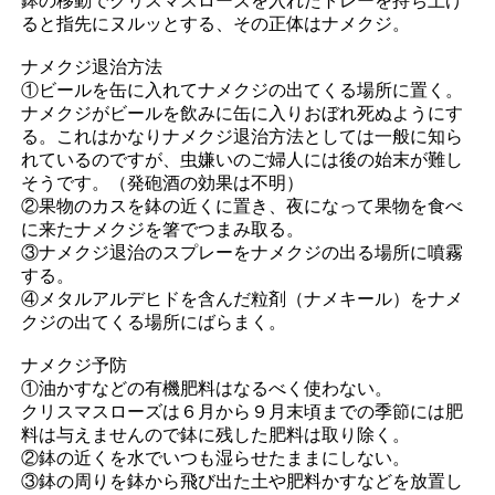
鉢の移動でクリスマスローズを入れたトレーを持ち上げ
ると指先にヌルッとする、その正体はナメクジ。
ナメクジ退治方法
①ビールを缶に入れてナメクジの出てくる場所に置く。
ナメクジがビールを飲みに缶に入りおぼれ死ぬようにす
る。これはかなりナメクジ退治方法としては一般に知ら
れているのですが、虫嫌いのご婦人には後の始末が難し
そうです。（発砲酒の効果は不明）
②果物のカスを鉢の近くに置き、夜になって果物を食べ
に来たナメクジを箸でつまみ取る。
③ナメクジ退治のスプレーをナメクジの出る場所に噴霧
する。
④メタルアルデヒドを含んだ粒剤（ナメキール）をナメ
クジの出てくる場所にばらまく。
ナメクジ予防
①油かすなどの有機肥料はなるべく使わない。
クリスマスローズは６月から９月末頃までの季節には肥
料は与えませんので鉢に残した肥料は取り除く。
②鉢の近くを水でいつも湿らせたままにしない。
③鉢の周りを鉢から飛び出た土や肥料かすなどを放置し