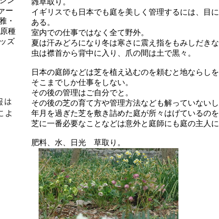
シン
雑草取り。
ァー
イギリスでも日本でも庭を美しく管理するには、目に
雅・
ある。
、原種
室内での仕事ではなく全て野外。
ッズ
夏は汗みどろになり冬は寒さに震え指をもみしだきな
虫は襟首から背中に入り、爪の間は土で黒々。
日本の庭師などは芝を植え込むのを頼むと地ならしを
そこまでしか仕事をしない。
その後の管理はご自分でと。
報は
その後の芝の育て方や管理方法なども解っていないし
によ
年月を過ぎた芝を敷き詰めた庭が所々はげているのを
芝に一番必要なことなどは意外と庭師にも庭の主人に
肥料、水、日光 草取り。