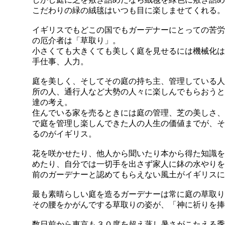
こだわりの緑の絨毯はいつも目に楽しませてくれる。
イギリスでもどこの国でもガーデナーにとっての苦労
の厄介者は「草取り」。
小さくても大きくても美しく庭を見せるには機械化は
手仕事、人力。
庭を美しく、そしてその庭の持ち主、管理している人
所の人、通行人など大勢の人々に楽しんでもらおうと
達の考え。
住んでいる家を売るときには庭の管理、芝の美しさ、
で庭を管理し楽しんできた人の人生の価値までが、そ
るのがイギリス。
花を咲かせたり、他人から聞いたり本から得た知識を
めたり、自分では一切手を出さず家人に鉢の水やりを
前のガーデナーと認めてもらえない風土がイギリスに
最も素晴らしい庭を造るガーデナーは常に庭の草取り
その腰をかがんでする草取りの姿が、「神に祈りを捧
数日前から東京も３０度を超え蒸し暑さがこたえる季