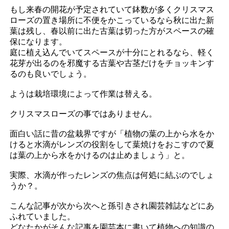
もし来春の開花が予定されていて鉢数が多くクリスマス
ローズの置き場所に不便をかこっているなら秋に出た新
葉は残し、春以前に出た古葉は切った方がスペースの確
保になります。
庭に植え込んでいてスペースが十分にとれるなら、軽く
花芽が出るのを邪魔する古葉や古茎だけをチョッキンす
るのも良いでしょう。
ようは栽培環境によって作業は替える。
クリスマスローズの事ではありません。
面白い話に昔の盆栽界ですが「植物の葉の上から水をか
けると水滴がレンズの役割をして葉焼けをおこすので夏
は葉の上から水をかけるのは止めましょう」と。
実際、水滴が作ったレンズの焦点は何処に結ぶのでしょ
うか？。
こんな記事が次から次へと孫引きされ園芸雑誌などにあ
ふれていました。
どなたかがそんな記事を園芸本に書いて植物への知識の