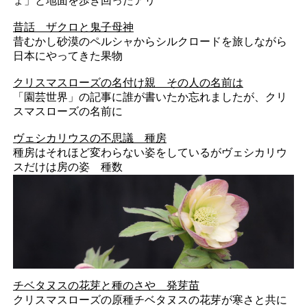
ょ」と地面を歩き回ったアリ
昔話 ザクロと鬼子母神
昔むかし砂漠のペルシャからシルクロードを旅しながら
日本にやってきた果物
クリスマスローズの名付け親 その人の名前は
「園芸世界」の記事に誰が書いたか忘れましたが、クリ
スマスローズの名前に
ヴェシカリウスの不思議 種房
種房はそれほど変わらない姿をしているがヴェシカリウ
スだけは房の姿 種数
チベタヌスの花芽と種のさや 発芽苗
クリスマスローズの原種チベタヌスの花芽が寒さと共に