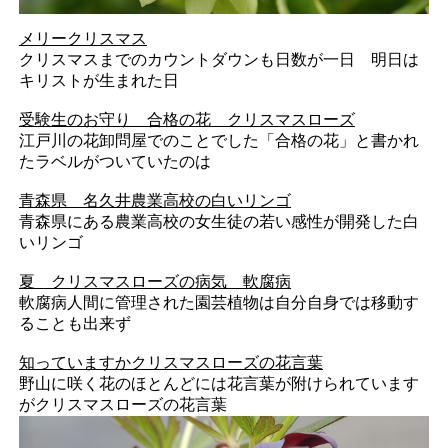
メリークリスマス
クリスマスまでのカウントダウンも日数が一日 明日は
キリストが生まれた日
受験生のお守り 合格の花 クリスマスローズ
江戸川の花卸問屋でのことでした「合格の花」と書かれ
たラベルがついていたのは
青森県 名久井農業高校の白いリンゴ
青森県にある農業高校の女生徒の若い感性が開発した白
いリンゴ
夏 クリスマスローズの病気 軟腐病
軟腐病人間に管理された園芸植物は自分自身では移動す
ることも出来ず
知っていますかクリスマスローズの花言葉
野山に咲く花のほとんどには花言葉が附けられています
がクリスマスローズの花言葉